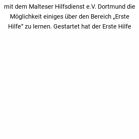
mit dem Malteser Hilfsdienst e.V. Dortmund die
Möglichkeit einiges über den Bereich „Erste
Hilfe“ zu lernen. Gestartet hat der Erste Hilfe
Kurs für die Kinder um 10:00 Uhr im
Pfadfinderheim in Schwerte mit einer
Themensammlung zum Thema: „Was bedeutet
Erste Hilfe? Dabei konnten sowohl Kinder als
auch Leiter ihr bereits vorhandenes Wissen
untereinander austauschen und diskutieren. Um
den Kindern den Tag so angenehm wie möglich
zu gestalten wurde der Tag mit so vielen
praktischen Übungen gestaltet wie nur
irgendwie möglich.
Die erste praktische Übung war der Ablauf des