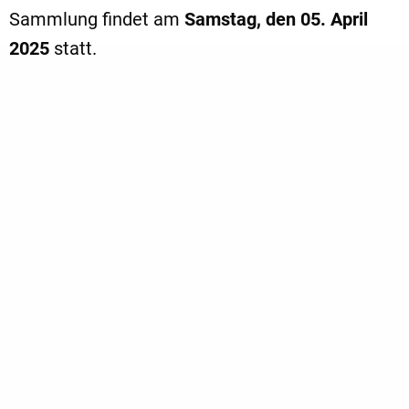
Sammlung findet am
Samstag, den 05. April
2025
statt.
Achtung:
Im Unterschied zu den vergangen
Jahren sammeln wir dieses Jahr
nur im
Frühjahr
.
Wenn Sie uns mit Ihrer Altpapier- oder
Altkleiderspende unterstützen möchten, bitten
wir Sie, die mit einem Zettel markierten
Altkleidersäcke und Altpapierbündel
bis 09:00
Uhr
gut sichtbar an den Straßenrand zu stellen.
Gesammelt wird mit markierten Fahrzeugen im
gesamten Schwerter Raum bis in den späten
Abend. Wir werden auch trotz der blauen